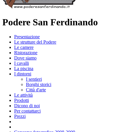
Podere San Ferdinando
Presentazione
Le strutture del Podere
Le camere
Ristorazione
Dove siamo
I cavalli
La piscina
I dintorni
I sentieri
Borghi storici
Città d'arte
Le attività
Prodotti
Dicono di noi
Per contattarci
Prezzi