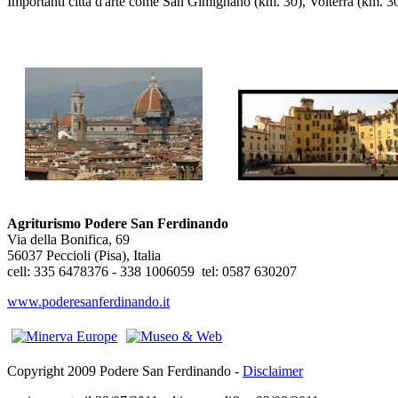
Importanti città d'arte come San Gimignano (km. 30), Volterra (km. 30)
Agriturismo Podere San Ferdinando
Via della Bonifica, 69
56037 Peccioli (Pisa), Italia
cell: 335 6478376 - 338 1006059 tel: 0587 630207
www.poderesanferdinando.it
Copyright 2009 Podere San Ferdinando -
Disclaimer