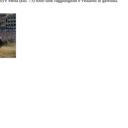
e Siena (km. 75) sono tutte raggiungibili e visitabili in giornata.