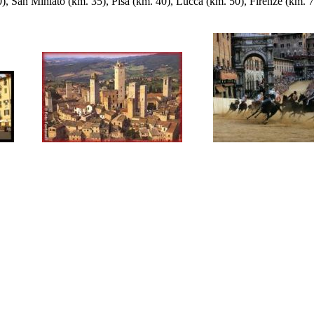
, San Miniato (km. 35), Pisa (km. 40), Lucca (km. 50), Firenze (km. 70) 