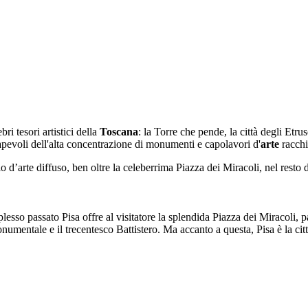
ri tesori artistici della
Toscana
: la Torre che pende, la città degli Et
sapevoli dell'alta concentrazione di monumenti e capolavori d'
arte
racchi
 d’arte diffuso, ben oltre la celeberrima Piazza dei Miracoli, nel resto 
lesso passato Pisa offre al visitatore la splendida Piazza dei Miracol
entale e il trecentesco Battistero. Ma accanto a questa, Pisa è la città d