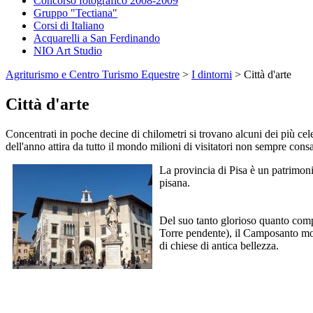
Concorso fotografico 2008-2009
Gruppo "Tectiana"
Corsi di Italiano
Acquarelli a San Ferdinando
NIO Art Studio
Agriturismo e Centro Turismo Equestre
>
I dintorni
>
Città d'arte
Città d'arte
Concentrati in poche decine di chilometri si trovano alcuni dei più celeb
dell'anno attira da tutto il mondo milioni di visitatori non sempre con
La provincia di Pisa è un patrimonio
pisana.
Del suo tanto glorioso quanto comp
Torre pendente), il Camposanto monum
di chiese di antica bellezza.